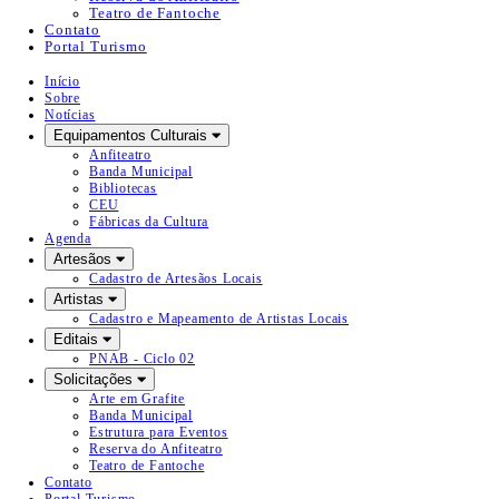
Teatro de Fantoche
Contato
Portal Turismo
Início
Sobre
Notícias
Equipamentos Culturais
Anfiteatro
Banda Municipal
Bibliotecas
CEU
Fábricas da Cultura
Agenda
Artesãos
Cadastro de Artesãos Locais
Artistas
Cadastro e Mapeamento de Artistas Locais
Editais
PNAB - Ciclo 02
Solicitações
Arte em Grafite
Banda Municipal
Estrutura para Eventos
Reserva do Anfiteatro
Teatro de Fantoche
Contato