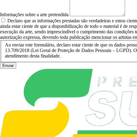
Informações sobre a arte pretendida
Declaro que as informações prestadas são verdadeiras e estou cient
ainda estar ciente de que a disponibilização de todo o material é de res
execução da arte, sendo imprescindível o cumprimento das condições té
autorização expressa, devendo toda publicação mencionar os artistas env
Ao enviar este formulário, declaro estar ciente de que os dados pess
13.709/2018 (Lei Geral de Proteção de Dados Pessoais – LGPD). Os dados não serão compartilhados com terceiros sem autorização prévia, e serão armazenados apenas pelo período necessário ao
atendimento desta finalidade.
Enviar