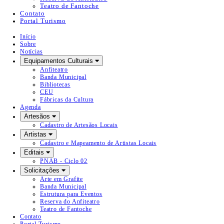
Teatro de Fantoche
Contato
Portal Turismo
Início
Sobre
Notícias
Equipamentos Culturais
Anfiteatro
Banda Municipal
Bibliotecas
CEU
Fábricas da Cultura
Agenda
Artesãos
Cadastro de Artesãos Locais
Artistas
Cadastro e Mapeamento de Artistas Locais
Editais
PNAB - Ciclo 02
Solicitações
Arte em Grafite
Banda Municipal
Estrutura para Eventos
Reserva do Anfiteatro
Teatro de Fantoche
Contato