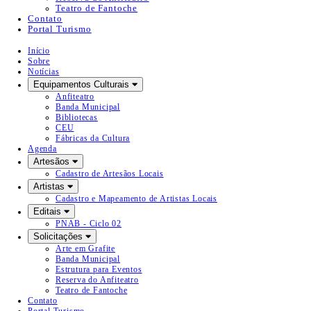
Teatro de Fantoche
Contato
Portal Turismo
Início
Sobre
Notícias
Equipamentos Culturais
Anfiteatro
Banda Municipal
Bibliotecas
CEU
Fábricas da Cultura
Agenda
Artesãos
Cadastro de Artesãos Locais
Artistas
Cadastro e Mapeamento de Artistas Locais
Editais
PNAB - Ciclo 02
Solicitações
Arte em Grafite
Banda Municipal
Estrutura para Eventos
Reserva do Anfiteatro
Teatro de Fantoche
Contato